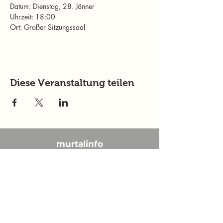
Datum: Dienstag, 28. Jänner
Uhrzeit: 18:00
Ort: Großer Sitzungssaal
Diese Veranstaltung teilen
murtalinfo
Tel.:
+43 (0) 676 4125024
E-Mail:
office@murtalinfo.at
Roseggergasse 14
8720 Knittelfeld