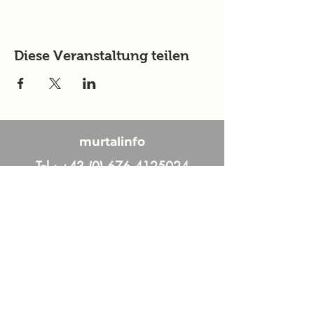
Diese Veranstaltung teilen
murtalinfo
Tel.:
+43 (0) 676 4125024
E-Mail:
office@murtalinfo.at
Roseggergasse 14
8720 Knittelfeld
Inhalt
Aktuelles
Im Fokus