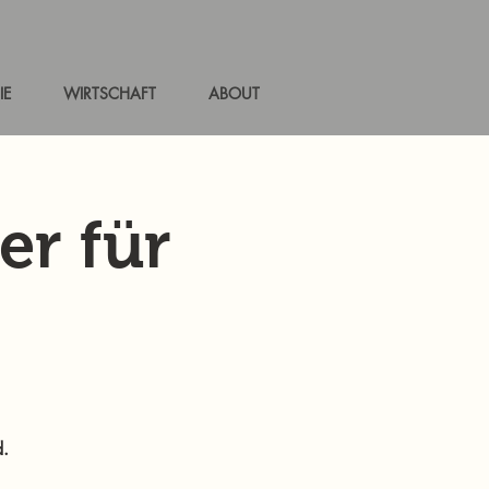
IE
WIRTSCHAFT
ABOUT
er für
d.