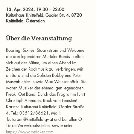
13. Apr. 2024, 19:30 – 23:00
Kulturhaus Knittelfeld, Gaaler Str. 4, 8720
Knittelfeld, Österreich
Über die Veranstaltung
Roaring  Sixties, Stoarkstrom und Welcome: 
die drei legendären Murtaler Bands  treffen 
sich auf der Bühne, um einen Abend im 
Zeichen der Rockmusik zu  verbringen. Mit 
an Bord sind die Solisten Robby und Peter 
Musenbichler  sowie Max Weissenbäck. Sie 
waren Musiker der ehemaligen legendären 
Freak  Out Band. Durch das Programm führt 
Christoph Ammann. Rock vom Feinsten!
Karten:  Kulturamt Knittelfeld, Gaaler Straße 
4, Tel.: 03512/86621, Mail: 
 kulturamt@knittelfeld.gv.at und bei allen Ö-
Ticket-Vorverkaufsstellen  sowie unter 
https://www.oeticket.com.