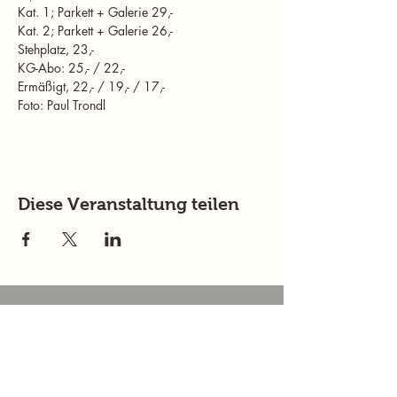
Kat. 1; Parkett + Galerie 29,- 

Kat. 2; Parkett + Galerie 26,- 

Stehplatz, 23,-

KG-Abo: 25,- / 22,- 

Ermäßigt, 22,- / 19,- / 17,-
Foto: Paul Trondl
Diese Veranstaltung teilen
murtalinfo
Tel.:
+43 (0) 676 4125024
E-Mail:
office@murtalinfo.at