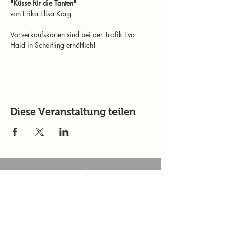
"Küsse für die Tanten" 
von Erika Elisa Karg
Vorverkaufskarten sind bei der Trafik Eva 
Haid in Scheifling erhältlich!
Diese Veranstaltung teilen
murtalinfo
Tel.:
+43 (0) 676 4125024
E-Mail:
office@murtalinfo.at
Roseggergasse 14