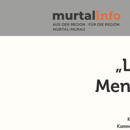
„
Men
K
Kammer