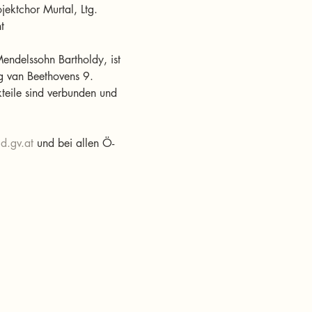
jektchor Murtal, Ltg. 
t
endelssohn Bartholdy, ist 
g van Beethovens 9. 
kteile sind verbunden und 
ld.gv.at
 und bei allen Ö-