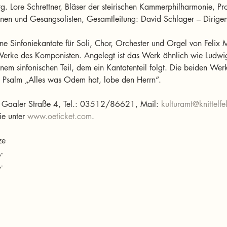
. Lore Schrettner, Bläser der steirischen Kammerphilharmonie, Pro
nen und Gesangsolisten, Gesamtleitung: David Schlager – Dirigen
 Sinfoniekantate für Soli, Chor, Orchester und Orgel von Felix M
 Werke des Komponisten. Angelegt ist das Werk ähnlich wie Ludwi
nem sinfonischen Teil, dem ein Kantatenteil folgt. Die beiden Wer
 Psalm „Alles was Odem hat, lobe den Herrn“.
ld, Gaaler Straße 4, Tel.: 03512/86621, Mail: 
kulturamt@knittelfe
ie unter 
www.oeticket.com
.
ze 
- 
- 