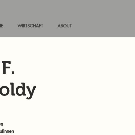
IE
WIRTSCHAFT
ABOUT
F.
oldy
en
stinnen