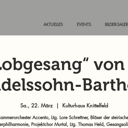
AKTUELLES
EVENTS
BILDERGALER
Lobgesang“ von 
delssohn-Barth
Sa., 22. März
  |  
Kulturhaus Knittelfeld
ammerorchester Accento, Ltg. Lore Schrettner, Bläser der steirisch
philharmonie, Projektchor Murtal, Ltg. Thomas Held, Gesangsoli