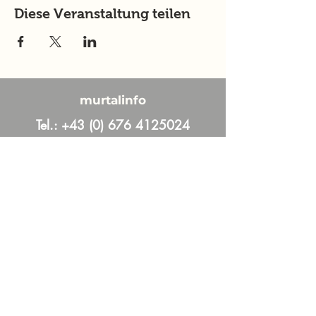
Diese Veranstaltung teilen
murtalinfo
Tel.:
+43 (0) 676 4125024
E-Mail:
office@murtalinfo.at
Roseggergasse 14
8720 Knittelfeld
Inhalt
Aktuelles
Im Fokus
Online Magazin
News und Aktuelles aus dem Murtal &