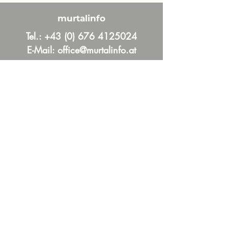
murtalinfo
Tel.:
+43 (0) 676 4125024
E-Mail:
office@murtalinfo.at
Roseggergasse 14
8720 Knittelfeld
Inhalt
Aktuelles
Im Fokus
Online Magazin
News und Aktuelles aus dem Murtal &
Murau
Mehr