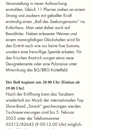
Veranstaltung in neuer Aufmachung 
erstrahlen. Gleich 11 Pfarren ziehen an einem 
Strang und zaubern mit geballter Kraft 
erstmalig einen „Ball des Seelsorgeraums“ ins 
Kulturhaus. Man setzt dabei auch auf 
Bewährtes. Neben erlesenen Weinen und 
einem mannigfaltigen Glückshafen wird für 
den Eintritt nach wie vor keine fixe Summe, 
sondern eine freiwillige Spende erbeten. Für 
den frischen Anstrich sorgen etwa neue 
Designelemente oder eine Polonaise unter 
Mitwirkung des BG/BRG Knittelfeld.
𝐃𝐞𝐫 𝐁𝐚𝐥𝐥 𝐛𝐞𝐠𝐢𝐧𝐧𝐭 𝐮𝐦 𝟐𝟎.𝟎𝟎 𝐔𝐡𝐫 (𝐄𝐢𝐧𝐥𝐚𝐬𝐬 𝐚𝐛 
𝟏𝟗.𝟎𝟎 𝐔𝐡𝐫).
Nach der Eröffnung kann das Tanzbein 
wiederholt zur Musik der internationalen Top-
Show-Band „Smash“ geschwungen werden.
Tischreservierungen sind bis 5. Februar 
2025 unter der Telefonnummer 
03512/82643 (9.00-12.00 Uhr) möglich. 