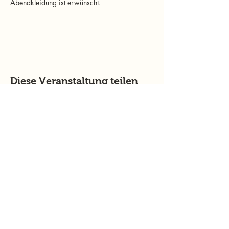
Abendkleidung ist erwünscht.
Diese Veranstaltung teilen
murtalinfo
Tel.:
+43 (0) 676 4125024
E-Mail:
office@murtalinfo.at
Roseggergasse 14
8720 Knittelfeld