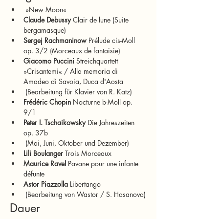
 »New Moon«
Claude Debussy
 Clair de lune (Suite 
bergamasque)
Sergej Rachmaninow
 Prélude cis-Moll 
op. 3/2 (Morceaux de fantaisie)
Giacomo Puccini
 Streichquartett 
»Crisantemi« / Alla memoria di 
Amadeo di Savoia, Duca d'Aosta
 (Bearbeitung für Klavier von R. Katz)
Frédéric Chopin
 Nocturne b-Moll op. 
9/1
Peter I. Tschaikowsky
 Die Jahreszeiten 
op. 37b
 (Mai, Juni, Oktober und Dezember)
Lili Boulanger
 Trois Morceaux
Maurice Ravel
 Pavane pour une infante 
défunte
Astor Piazzolla
 Libertango
 (Bearbeitung von Wastor / S. Hasanova)
Dauer