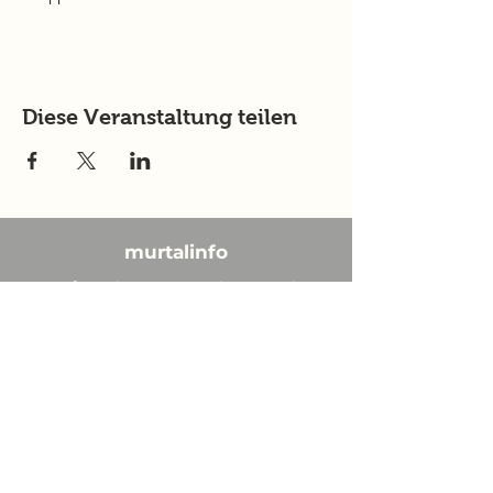
Diese Veranstaltung teilen
murtalinfo
Tel.:
+43 (0) 676 4125024
E-Mail:
office@murtalinfo.at
Roseggergasse 14
8720 Knittelfeld
Inhalt
Aktuelles