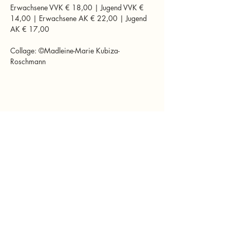
Erwachsene VVK € 18,00 | Jugend VVK € 
14,00 | Erwachsene AK € 22,00 | Jugend 
AK € 17,00
Collage: ©Madleine-Marie Kubiza-
Roschmann
Diese Veranstaltung teilen
murtalinfo
Tel.:
+43 (0) 676 4125024
E-Mail:
office@murtalinfo.at