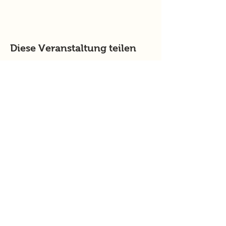
Diese Veranstaltung teilen
murtalinfo
Tel.:
+43 (0) 676 4125024
E-Mail:
office@murtalinfo.at
Roseggergasse 14
8720 Knittelfeld
Inhalt
Aktuelles