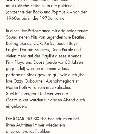
musikalische Zeitreise in die goldenen 
Jahrzehnte der Rock- und Popmusik – von den 
1960er bis in die 1970er Jahre.
In einer Live-Performance mit originalgetreuem 
Sound stehen Hits von Legenden wie Beatles, 
Rolling Stones, CCR, Kinks, Beach Boys, 
Eagles, Doobie Brothers, Deep Purple und 
vielen mehr auf der Playlist dieses Abends. 
Pink Floyd und Doors (beide vor 60 Jahren 
gegründet) werden in einem virtuos 
performten Block gewürdigt – wie auch ‚the 
late Ozzy Osbourne‘. Ausnahmegitarrist 
Martin Roth wird sein musikalisches 
Spektrum zeigen. Und vier weitere 
Gastmusiker wurden für diesen Abend auch 
eingeladen.
Die ROARING SIXTIES beeindrucken bei 
ihren Auftritten immer wieder ein 
anspruchsvolles Publikum.