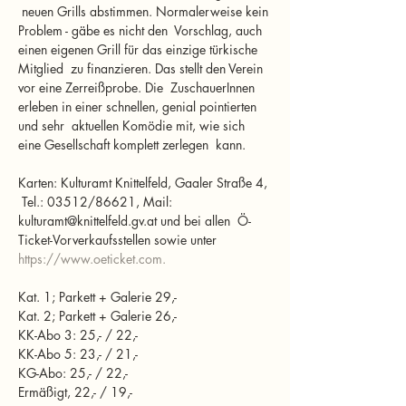
 neuen Grills abstimmen. Normalerweise kein 
Problem - gäbe es nicht den  Vorschlag, auch 
einen eigenen Grill für das einzige türkische 
Mitglied  zu finanzieren. Das stellt den Verein 
vor eine Zerreißprobe. Die  ZuschauerInnen 
erleben in einer schnellen, genial pointierten 
und sehr  aktuellen Komödie mit, wie sich 
Karten: Kulturamt Knittelfeld, Gaaler Straße 4, 
 Tel.: 03512/86621, Mail: 
kulturamt@knittelfeld.gv.at und bei allen  Ö-
Ticket-Vorverkaufsstellen sowie unter 
https://www.oeticket.com.
Kat. 1; Parkett + Galerie 29,-

Kat. 2; Parkett + Galerie 26,- 

KK-Abo 3: 25,- / 22,- 

KK-Abo 5: 23,- / 21,- 

KG-Abo: 25,- / 22,- 
