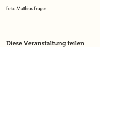
Foto: Matthias Frager
Diese Veranstaltung teilen
murtalinfo
Tel.:
+43 (0) 676 4125024
E-Mail:
office@murtalinfo.at
Roseggergasse 14
8720 Knittelfeld
Inhalt