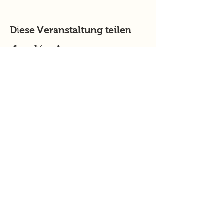
Diese Veranstaltung teilen
murtalinfo
Tel.:
+43 (0) 676 4125024
E-Mail:
office@murtalinfo.at
Roseggergasse 14
8720 Knittelfeld
Inhalt
Aktuelles
Im Fokus
Online Magazin