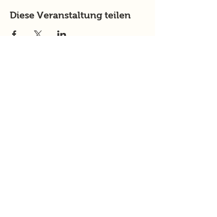
Diese Veranstaltung teilen
murtalinfo
Tel.:
+43 (0) 676 4125024
E-Mail:
office@murtalinfo.at
Roseggergasse 14
8720 Knittelfeld
Inhalt
Aktuelles
Im Fokus
Online Magazin
News und Aktuelles aus dem Murtal &