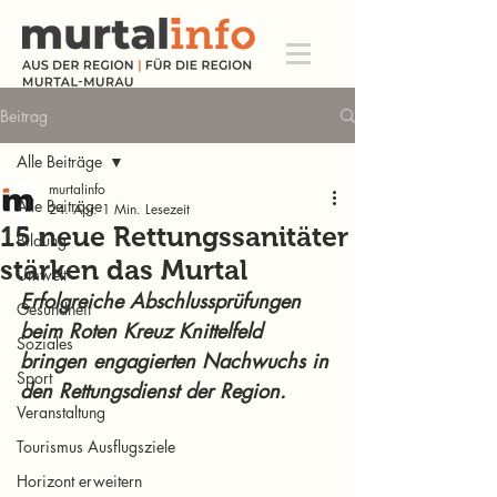
Beitrag
Alle Beiträge
murtalinfo
Alle Beiträge
24. Apr.
1 Min. Lesezeit
15 neue Rettungssanitäter
Bildung
stärken das Murtal
Umwelt
Erfolgreiche Abschlussprüfungen 
Gesundheit
beim Roten Kreuz Knittelfeld 
Soziales
bringen engagierten Nachwuchs in 
Sport
den Rettungsdienst der Region.
Veranstaltung
Tourismus Ausflugsziele
Horizont erweitern