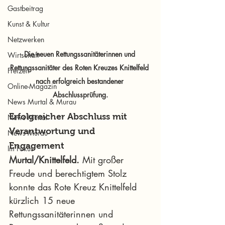
Gastbeitrag
Kunst & Kultur
Netzwerken
Die neuen Rettungssanitäterinnen und 
Wirtschaft
Rettungssanitäter des Roten Kreuzes Knittelfeld 
Freizeit
nach erfolgreich bestandener 
Online-Magazin
Abschlussprüfung.
News Murtal & Murau
Erfolgreicher Abschluss mit 
News Murtal
Verantwortung und 
News Murau
Engagement
Im Fokus
Murtal/Knittelfeld.
 Mit großer 
Freude und berechtigtem Stolz 
konnte das Rote Kreuz Knittelfeld 
kürzlich 15 neue 
Rettungssanitäterinnen und 