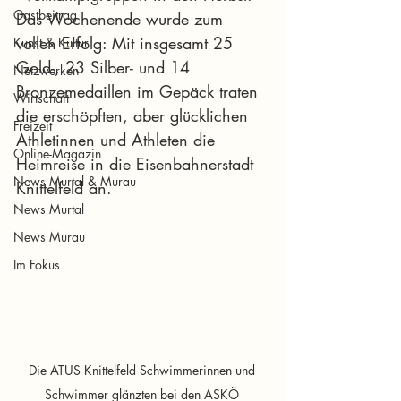
Gastbeitrag
Das Wochenende wurde zum 
vollen Erfolg: Mit insgesamt 25 
Kunst & Kultur
Gold-, 23 Silber- und 14 
Netzwerken
Bronzemedaillen im Gepäck traten 
Wirtschaft
die erschöpften, aber glücklichen 
Freizeit
Athletinnen und Athleten die 
Online-Magazin
Heimreise in die Eisenbahnerstadt 
News Murtal & Murau
Knittelfeld an.
News Murtal
News Murau
Im Fokus
Die ATUS Knittelfeld Schwimmerinnen und 
Schwimmer glänzten bei den ASKÖ 