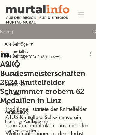
Beitrag
Alle Beiträge
murtalinfo
Alle Beiträge
22. Okt. 2024
1 Min. Lesezeit
ASKÖ
Bildung
Bundesmeisterschaften
Umwelt
2024 Knittelfelder
Gesundheit
Schwimmer erobern 62
Soziales
Medaillen in Linz
Sport
Traditionell startete der Knittelfelder 
Veranstaltung
ATUS Knittelfeld Schwimmverein 
Tourismus Ausflugsziele
beim Saisonauftakt in Linz mit allen 
Horizont erweitern
Wettkampfgruppen in den Herbst. 