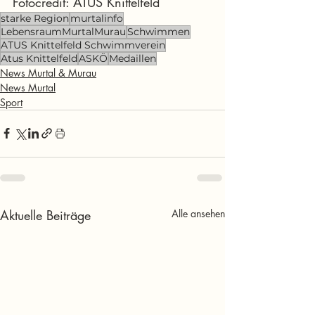
Fotocredit: ATUS Knittelfeld
starke Region
murtalinfo
LebensraumMurtalMurau
Schwimmen
ATUS Knittelfeld Schwimmverein
Atus Knittelfeld
ASKÖ
Medaillen
News Murtal & Murau
News Murtal
Sport
Aktuelle Beiträge
Alle ansehen