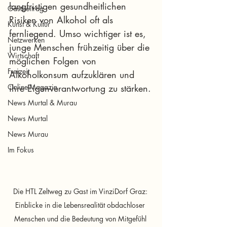
langfristigen gesundheitlichen 
Gastbeitrag
Risiken von Alkohol oft als 
Kunst & Kultur
fernliegend. Umso wichtiger ist es, 
Netzwerken
junge Menschen frühzeitig über die 
Wirtschaft
möglichen Folgen von 
Freizeit
Alkoholkonsum aufzuklären und 
Online-Magazin
ihre Eigenverantwortung zu stärken.
News Murtal & Murau
News Murtal
News Murau
Im Fokus
Die HTL Zeltweg zu Gast im VinziDorf Graz: 
Einblicke in die Lebensrealität obdachloser 
Menschen und die Bedeutung von Mitgefühl 