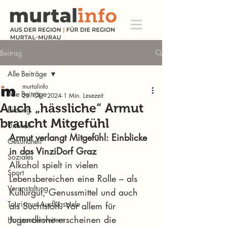
Beitrag
Alle Beiträge
murtalinfo
Alle Beiträge
23. Okt. 2024
1 Min. Lesezeit
Auch „hässliche“ Armut
Bildung
braucht Mitgefühl
Umwelt
Armut verlangt Mitgefühl: Einblicke 
Gesundheit
in das VinziDorf Graz
Soziales
Alkohol spielt in vielen 
Sport
Lebensbereichen eine Rolle – als 
Veranstaltung
Kulturgut, Genussmittel und auch 
Tourismus Ausflugsziele
als Suchtstoff. Vor allem für 
Jugendliche erscheinen die 
Horizont erweitern