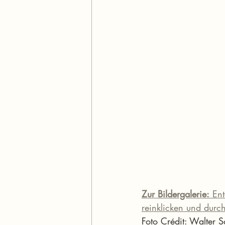
Zur Bildergalerie:
 Ent
reinklicken und durc
Foto Crédit: Walter S