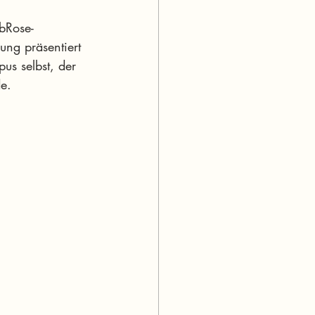
bRose-
ng präsentiert 
us selbst, der 
e.