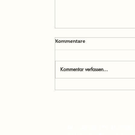
Kommentare
Kommentar verfassen...
Menschen im Mittelpunkt:
Jasmine Willibald – Wenn
Ehrlichkeit stärker ist als
Perfektion
murtalinfo
Tel.:
+43 (0) 676 4125024