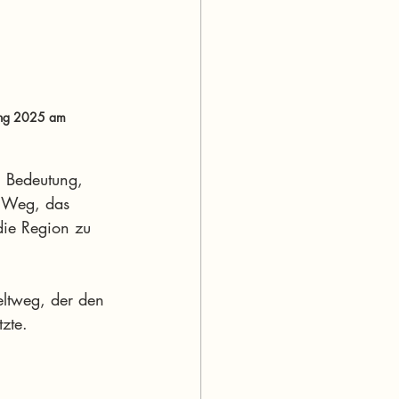
lung 2025 am 
 Bedeutung, 
n Weg, das 
die Region zu 
eltweg, der den 
zte.