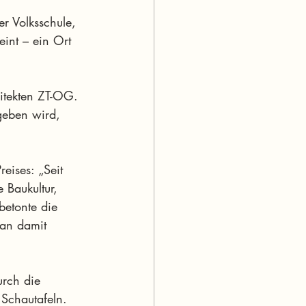
 
er Volksschule, 
int – ein Ort 
itekten ZT-OG. 
geben wird, 
eises: „Seit 
Baukultur, 
betonte die 
man damit 
urch die 
 Schautafeln.