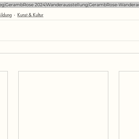
eg
GerambRose 2024
Wanderausstellung
GerambRose-Wanderau
ildung
Kunst & Kultur