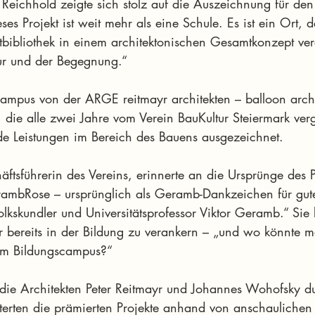
 Reichhold zeigte sich stolz auf die Auszeichnung für den
es Projekt ist weit mehr als eine Schule. Es ist ein Ort, d
tbibliothek in einem architektonischen Gesamtkonzept vere
tur und der Begegnung.“
ampus von der ARGE reitmayr architekten – balloon arch
die alle zwei Jahre vom Verein BauKultur Steiermark ver
e Leistungen im Bereich des Bauens ausgezeichnet.
ftsführerin des Vereins, erinnerte an die Ursprünge des Pr
ambRose – ursprünglich als Geramb-Dankzeichen für gute 
kskundler und Universitätsprofessor Viktor Geramb.“ Sie 
ur bereits in der Bildung zu verankern – „und wo könnte 
 im Bildungscampus?“
 die Architekten Peter Reitmayr und Johannes Wohofsky d
uterten die prämierten Projekte anhand von anschaulichen