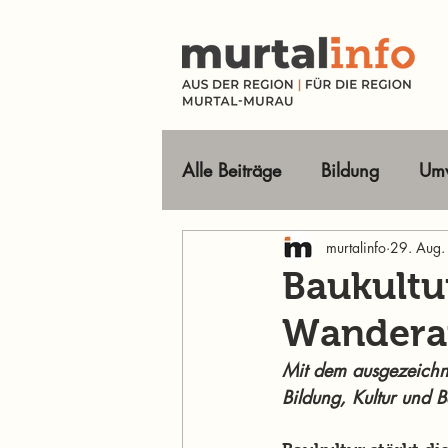
Alle Beiträge
Bildung
Umw
Tourismus Ausflugsziele
murtalinfo
29. Aug
Baukultu
Wanderau
Wirtschaft
Freizeit
O
Mit dem ausgezeichne
Bildung, Kultur und 
Im Fokus