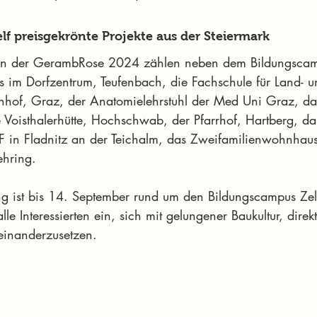
f preisgekrönte Projekte aus der Steiermark
gern der GerambRose 2024 zählen neben dem Bildungsca
 im Dorfzentrum, Teufenbach, die Fachschule für Land- u
tenhof, Graz, der Anatomielehrstuhl der Med Uni Graz, d
e Voisthalerhütte, Hochschwab, der Pfarrhof, Hartberg, d
 in Fladnitz an der Teichalm, das Zweifamilienwohnhau
ehring.
g ist bis 14. September rund um den Bildungscampus Zel
le Interessierten ein, sich mit gelungener Baukultur, direkt
einanderzusetzen.