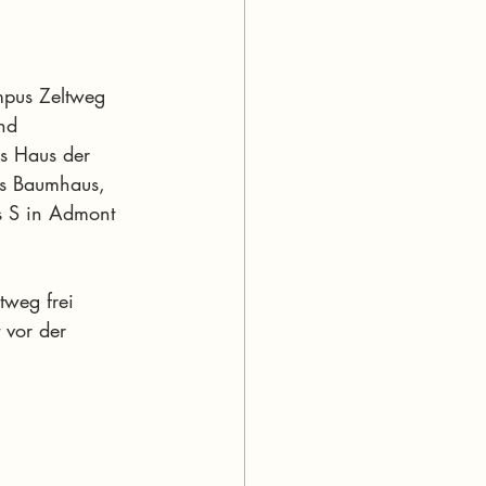
mpus Zeltweg 
nd 
as Haus der 
as Baumhaus, 
s S in Admont 
tweg frei 
 vor der 