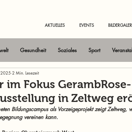
AKTUELLES
EVENTS
BILDERGALER
elt
Gesundheit
Soziales
Sport
Veransta
. 2025
Horizont erweitern
2 Min. Lesezeit
Gastbeitrag
Kunst & Kultur
r im Fokus GerambRose-
sstellung in Zeltweg erö
nline-Magazin
News Murtal & Murau
News Mur
ten Bildungscampus als Vorzeigeprojekt zeigt Zeltweg, wi
Begegnung vereinen kann.