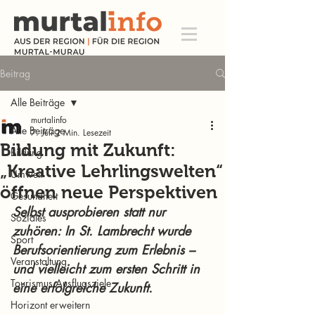
Beitrag
Alle Beiträge
murtalinfo
Alle Beiträge
7. Juli
2 Min. Lesezeit
Bildung mit Zukunft:
Bildung
„Kreative Lehrlingswelten“
Umwelt
öffnen neue Perspektiven
Gesundheit
Selbst ausprobieren statt nur 
Soziales
zuhören: In St. Lambrecht wurde 
Sport
Berufsorientierung zum Erlebnis – 
Veranstaltung
und vielleicht zum ersten Schritt in 
Tourismus Ausflugsziele
eine erfolgreiche Zukunft.
Horizont erweitern