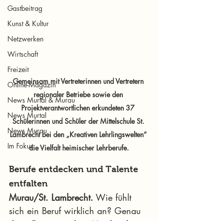
Gastbeitrag
Kunst & Kultur
Netzwerken
Wirtschaft
Freizeit
Gemeinsam mit Vertreterinnen und Vertretern 
Online-Magazin
regionaler Betriebe sowie den 
News Murtal & Murau
Projektverantwortlichen erkundeten 37 
News Murtal
Schülerinnen und Schüler der Mittelschule St. 
News Murau
Lambrecht bei den „Kreativen Lehrlingswelten“ 
Im Fokus
die Vielfalt heimischer Lehrberufe.
Berufe entdecken und Talente 
entfalten
Murau/St. Lambrecht.
 Wie fühlt 
sich ein Beruf wirklich an? Genau 