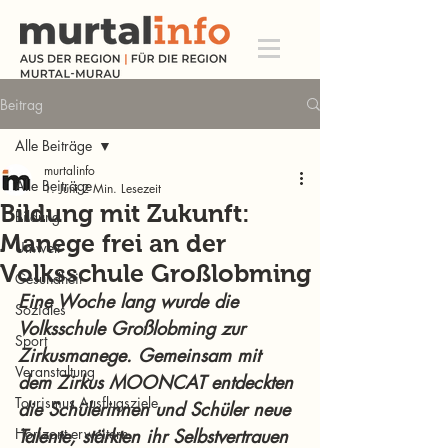
Beitrag
Alle Beiträge
murtalinfo
Alle Beiträge
1. Juni
2 Min. Lesezeit
Bildung mit Zukunft:
Bildung
Manege frei an der
Umwelt
Volksschule Großlobming
Gesundheit
Eine Woche lang wurde die 
Soziales
Volksschule Großlobming zur 
Sport
Zirkusmanege. Gemeinsam mit 
Veranstaltung
dem Zirkus MOONCAT entdeckten 
Tourismus Ausflugsziele
die Schülerinnen und Schüler neue 
Horizont erweitern
Talente, stärkten ihr Selbstvertrauen 