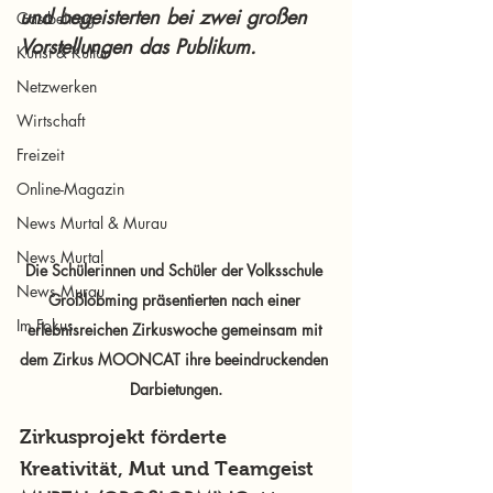
und begeisterten bei zwei großen 
Gastbeitrag
Vorstellungen das Publikum.
Kunst & Kultur
Netzwerken
Wirtschaft
Freizeit
Online-Magazin
News Murtal & Murau
News Murtal
Die Schülerinnen und Schüler der Volksschule 
News Murau
Großlobming präsentierten nach einer 
Im Fokus
erlebnisreichen Zirkuswoche gemeinsam mit 
dem Zirkus MOONCAT ihre beeindruckenden 
Darbietungen.
Zirkusprojekt förderte 
Kreativität, Mut und Teamgeist