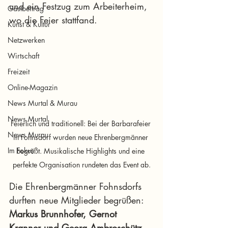
und ein Festzug zum Arbeiterheim, 
Gastbeitrag
wo die Feier stattfand.
Kunst & Kultur
Netzwerken
Wirtschaft
Freizeit
Online-Magazin
News Murtal & Murau
News Murtal
Feierlich und traditionell: Bei der Barbarafeier 
News Murau
in Fohnsdorf wurden neue Ehrenbergmänner 
Im Fokus
begrüßt. Musikalische Highlights und eine 
perfekte Organisation rundeten das Event ab.
Die Ehrenbergmänner Fohnsdorfs 
durften neue Mitglieder begrüßen: 
Markus Brunnhofer, Gernot 
Kranner und Georg Ambroschütz 