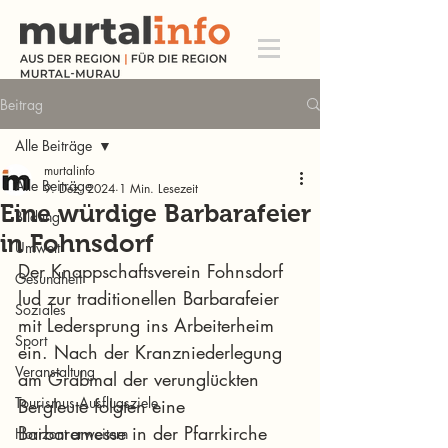
Beitrag
Alle Beiträge
murtalinfo
Alle Beiträge
9. Dez. 2024
1 Min. Lesezeit
Eine würdige Barbarafeier
Bildung
in Fohnsdorf
Umwelt
Der Knappschaftsverein Fohnsdorf 
Gesundheit
lud zur traditionellen Barbarafeier 
Soziales
mit Ledersprung ins Arbeiterheim 
Sport
ein. Nach der Kranzniederlegung 
Veranstaltung
am Grabmal der verunglückten 
Tourismus Ausflugsziele
Bergleute folgten eine 
Barbaramesse in der Pfarrkirche 
Horizont erweitern