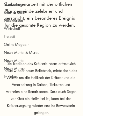
Zusammenarbeit mit der örtlichen 
Gastbeitrag
Pfarrgemeinde zelebriert und 
Kunst & Kultur
verspricht, ein besonderes Ereignis 
Netzwerken
für die gesamte Region zu werden.
Wirtschaft
Freizeit
Online-Magazin
News Murtal & Murau
News Murtal
Die Tradition des Kräuterbindens erfreut sich 
News Murau
heute wieder neuer Beliebtheit, erlebt doch das 
Im Fokus
Wissen um die Heilkraft der Kräuter und die 
Verarbeitung in Salben, Tinkturen und 
Arzneien eine Renaissance. Dass auch Segen 
von Gott ein Heilmittel ist, kann bei der 
Kräutersegnung wieder neu ins Bewusstsein 
gelangen.