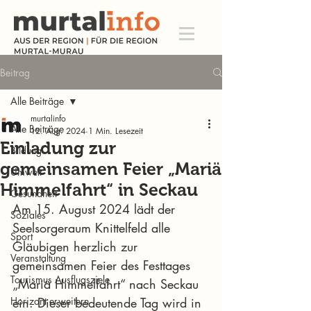
Beitrag
Alle Beiträge
murtalinfo
Alle Beiträge
12. Aug. 2024
1 Min. Lesezeit
Einladung zur
Bildung
gemeinsamen Feier „Mariä
Umwelt
Himmelfahrt“ in Seckau
Gesundheit
Am 15. August 2024 lädt der 
Soziales
Seelsorgeraum Knittelfeld alle 
Sport
Gläubigen herzlich zur 
Veranstaltung
gemeinsamen Feier des Festtages 
Tourismus Ausflugsziele
„Mariä Himmelfahrt“ nach Seckau 
Horizont erweitern
ein. Dieser bedeutende Tag wird in 