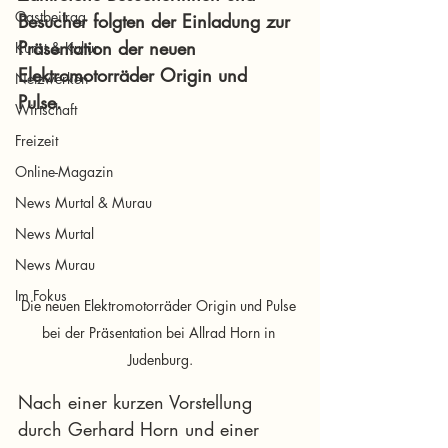
Gastbeitrag
Besucher folgten der Einladung zur 
Präsentation der neuen 
Kunst & Kultur
Elektromotorräder Origin und 
Netzwerken
Pulse. 
Wirtschaft
Freizeit
Online-Magazin
News Murtal & Murau
News Murtal
News Murau
Im Fokus
Die neuen Elektromotorräder Origin und Pulse 
bei der Präsentation bei Allrad Horn in 
Judenburg.
Nach einer kurzen Vorstellung 
durch Gerhard Horn und einer 