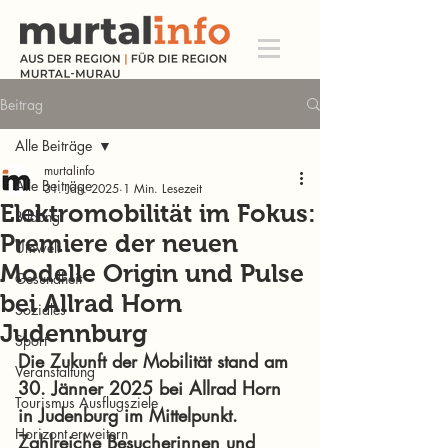
Beitrag
Alle Beiträge
murtalinfo
Alle Beiträge
31. Jan. 2025
1 Min. Lesezeit
Elektromobilität im Fokus:
Bildung
Premiere der neuen
Umwelt
Modelle Origin und Pulse
Gesundheit
bei Allrad Horn
Soziales
Judennburg
Sport
Die Zukunft der Mobilität stand am 
Veranstaltung
30. Jänner 2025 bei Allrad Horn 
Tourismus Ausflugsziele
in Judenburg im Mittelpunkt. 
Horizont erweitern
Zahlreiche Besucherinnen und 