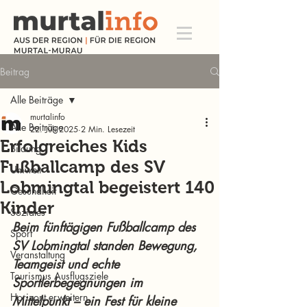
Beitrag
Alle Beiträge
murtalinfo
Alle Beiträge
22. Juli 2025
2 Min. Lesezeit
Erfolgreiches Kids
Bildung
Fußballcamp des SV
Umwelt
Lobmingtal begeistert 140
Gesundheit
Kinder
Soziales
Beim fünftägigen Fußballcamp des 
Sport
SV Lobmingtal standen Bewegung, 
Veranstaltung
Teamgeist und echte 
Tourismus Ausflugsziele
Sportlerbegegnungen im 
Horizont erweitern
Mittelpunkt – ein Fest für kleine 