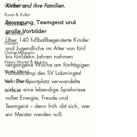
Kicker und ihre Familien.
Gastbeitrag
Kunst & Kultur
Bewegung, Teamgeist und 
Netzwerken
große Vorbilder
Wirtschaft
Über 140 fußballbegeisterte Kinder 
Freizeit
und Jugendliche im Alter von fünf 
Online-Magazin
bis fünfzehn Jahren nahmen 
News Murtal & Murau
vergangene Woche am fünftägigen 
News Murtal
Fußballcamp des SV Lobmingtal 
teil. Der Sportplatz verwandelte 
News Murau
sich in eine lebendige Spielwiese 
Im Fokus
voller Energie, Freude und 
Teamgeist – denn früh übt sich, wer 
ein Meister werden will.