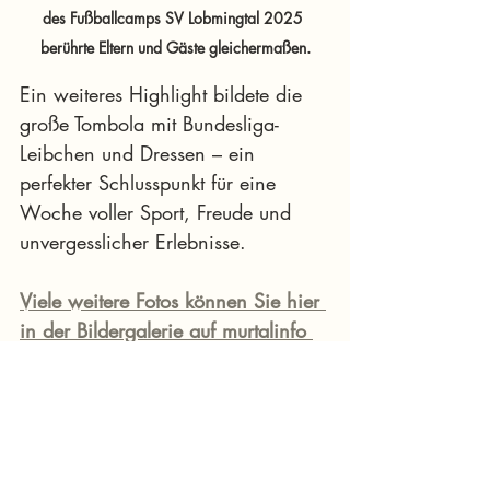
des Fußballcamps SV Lobmingtal 2025 
berührte Eltern und Gäste gleichermaßen.
Ein weiteres Highlight bildete die 
große Tombola mit Bundesliga-
Leibchen und Dressen – ein 
perfekter Schlusspunkt für eine 
Woche voller Sport, Freude und 
unvergesslicher Erlebnisse.
Viele weitere Fotos können Sie hier 
in der Bildergalerie auf murtalinfo 
sehen
.
Foto Crédit: Walter Schindler
SV Lobmingtal
Fußballcamp
Kids Fußballcamp
Walter Schachner
News Murtal & Murau
Sport