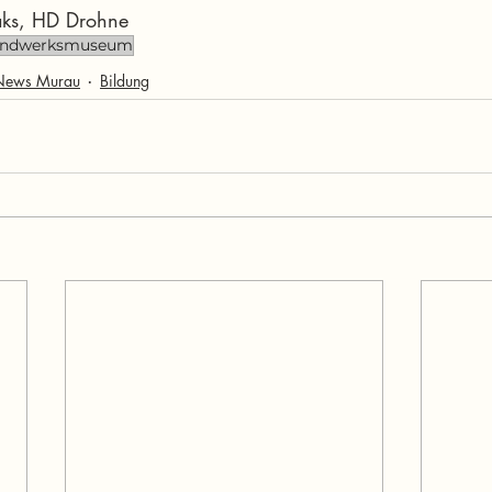
aks, HD Drohne
andwerksmuseum
News Murau
Bildung