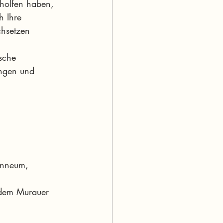
holfen haben, 
h Ihre 
chsetzen 
sche 
ngen und 
anneum, 
 dem Murauer 