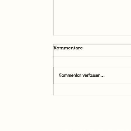
Kommentare
Kommentar verfassen...
Menschen im Mittelpunkt:
Jasmine Willibald – Wenn
Ehrlichkeit stärker ist als
Perfektion
murtalinfo