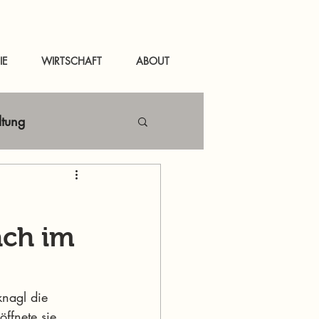
IE
WIRTSCHAFT
ABOUT
ltung
Netzwerken
äch im
tal
News Murau
knagl die 
ffnete sie 