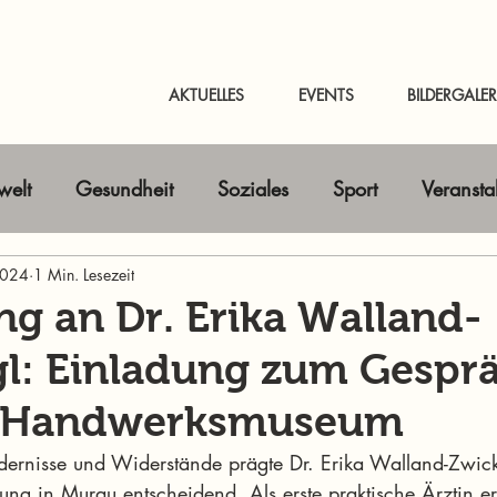
AKTUELLES
EVENTS
BILDERGALER
elt
Gesundheit
Soziales
Sport
Veransta
 2024
Horizont erweitern
1 Min. Lesezeit
Gastbeitrag
Kunst & Kultur
ng an Dr. Erika Walland-
l: Einladung zum Gespr
nline-Magazin
News Murtal & Murau
News Mur
 Handwerksmuseum
ndernisse und Widerstände prägte Dr. Erika Walland-Zwic
ng in Murau entscheidend. Als erste praktische Ärztin erö