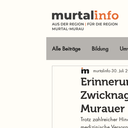
Alle Beiträge
Bildung
Umw
Tourismus Ausflugsziele
murtalinfo
30. Juli
Erinneru
Zwicknag
Wirtschaft
Freizeit
O
Murauer
Im Fokus
Trotz zahlreicher Hi
medizinische Versorgu