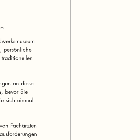
um
ndwerksmuseum 
, persönliche 
raditionellen 
ngen an diese 
, bevor Sie 
ie sich einmal 
von Fachärzten 
ausforderungen 