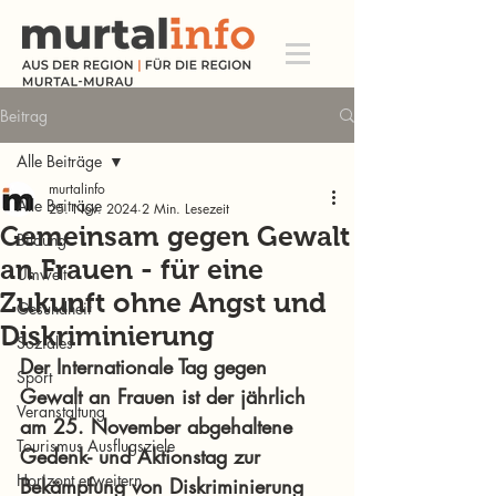
Beitrag
Alle Beiträge
murtalinfo
Alle Beiträge
25. Nov. 2024
2 Min. Lesezeit
Gemeinsam gegen Gewalt
Bildung
an Frauen - für eine
Umwelt
Zukunft ohne Angst und
Gesundheit
Diskriminierung
Soziales
Der Internationale Tag gegen 
Sport
Gewalt an Frauen ist der jährlich 
Veranstaltung
am 25. November abgehaltene 
Tourismus Ausflugsziele
Gedenk- und Aktionstag zur 
Horizont erweitern
Bekämpfung von Diskriminierung 