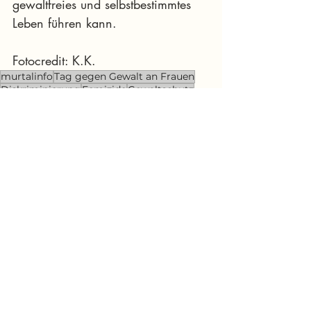
gewaltfreies und selbstbestimmtes 
Leben führen kann.
Fotocredit: K.K.
murtalinfo
Tag gegen Gewalt an Frauen
Diskriminierung
Femizide
Gewaltschutz
Istanbul-Konvention
16 Tage gegen Gewalt
News Murtal & Murau
Bildung
Soziales
Aktuelle Beiträge
Alle ansehen