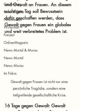
und Gewalt an Frauen. An diesem 
Gastbeitrag
wichtigen Tag soll Bewusstsein 
Kunst & Kultur
dafür geschaffen werden, dass 
Netzwerken
Gewalt gegen Frauen ein globales 
Wirtschaft
und weit verbreitetes Problem ist.
Freizeit
Online-Magazin
News Murtal & Murau
News Murtal
News Murau
Im Fokus
Gewalt gegen Frauen ist nicht nur eine 
persönliche Tragödie, sondern eine 
tiefgreifende gesellschaftliche Krise.
16 Tage gegen Gewalt: Gewalt 