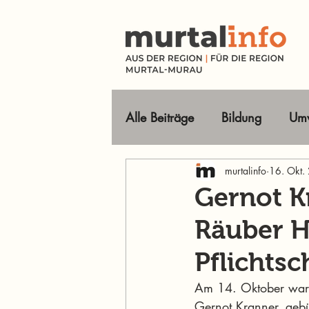
Alle Beiträge
Bildung
Umw
Tourismus Ausflugsziele
murtalinfo
16. Okt.
Gernot K
Räuber H
Wirtschaft
Freizeit
O
Pflichts
Im Fokus
Am 14. Oktober war e
Gernot Kranner, gebür