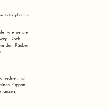
ber Hotzenplotz zum 
e, wie sie die 
 weg. Doch 
 um dem Räuber 
e 
chredner, hat 
seinen Puppen 
u tanzen, 