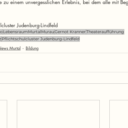
 zu einem unvergesslichen Erlebnis, bei dem alle mit Beg
ulcluster Judenburg-Lindfeld
fo
LebensraumMurtalMurau
Gernot Kranner
Theateraufführung
z
Pflichtschulcluster Judenburg-Lindfeld
News Murtal
Bildung