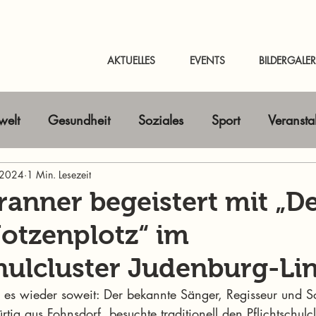
AKTUELLES
EVENTS
BILDERGALER
elt
Gesundheit
Soziales
Sport
Veransta
 2024
Horizont erweitern
1 Min. Lesezeit
Gastbeitrag
Kunst & Kultur
ranner begeistert mit „D
otzenplotz“ im
nline-Magazin
News Murtal & Murau
News Mur
chulcluster Judenburg-Li
s wieder soweit: Der bekannte Sänger, Regisseur und Sc
tig aus Fohnsdorf, besuchte traditionell den Pflichtschulc