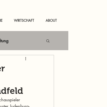
IE
WIRTSCHAFT
ABOUT
ltung
Netzwerken
er
tal
News Murau
ndfeld
hauspieler 
luster Judenburg-