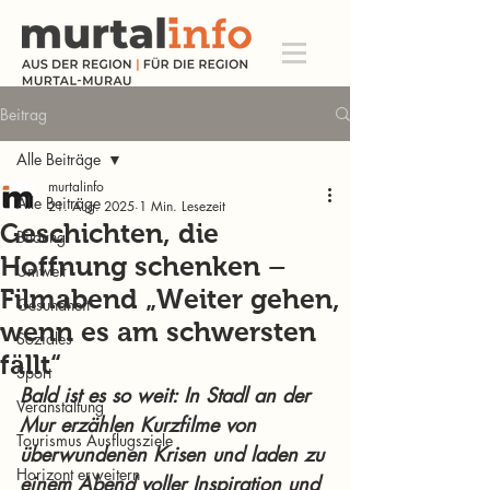
Beitrag
Alle Beiträge
murtalinfo
Alle Beiträge
21. Aug. 2025
1 Min. Lesezeit
Geschichten, die
Bildung
Hoffnung schenken –
Umwelt
Filmabend „Weiter gehen,
Gesundheit
wenn es am schwersten
Soziales
fällt“
Sport
Bald ist es so weit: In Stadl an der 
Veranstaltung
Mur erzählen Kurzfilme von 
Tourismus Ausflugsziele
überwundenen Krisen und laden zu 
Horizont erweitern
einem Abend voller Inspiration und 