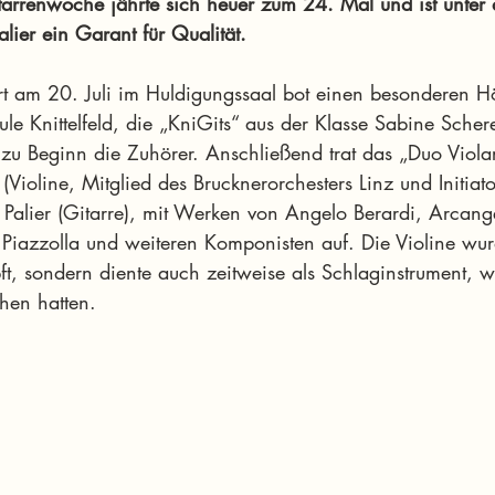
itarrenwoche jährte sich heuer zum 24. Mal und ist unter
lier ein Garant für Qualität.
t am 20. Juli im Huldigungssaal bot einen besonderen H
le Knittelfeld, die „KniGits“ aus der Klasse Sabine Schere
 zu Beginn die Zuhörer. Anschließend trat das „Duo Viola
ioline, Mitglied des Brucknerorchesters Linz und Initiato
 Palier (Gitarre), mit Werken von Angelo Berardi, Arcange
 Piazzolla und weiteren Komponisten auf. Die Violine wur
t, sondern diente auch zeitweise als Schlaginstrument, w
hen hatten.