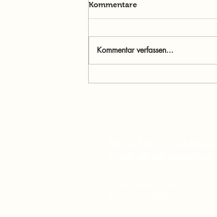
Kommentare
Kommentar verfassen...
Menschen im Mittelpunkt:
Jasmine Willibald – Wenn
Ehrlichkeit stärker ist als
Perfektion
murtalinfo
Tel.:
+43 (0) 676 4125024
E-Mail:
office@murtalinfo.at
Roseggergasse 14
8720 Knittelfeld