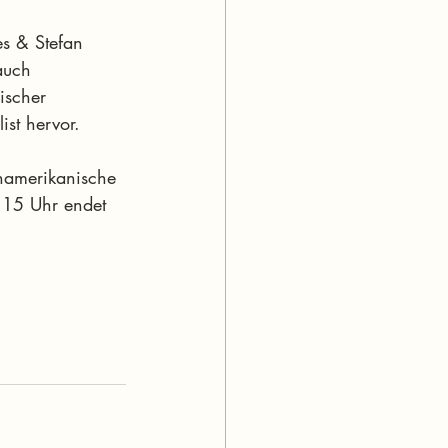
s & Stefan 
auch 
ischer 
ist hervor.
inamerikanische 
.15 Uhr endet 