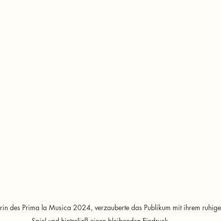
rin des Prima la Musica 2024, verzauberte das Publikum mit ihrem ruhige
Spiel und hinterließ einen bleibenden Eindruck.