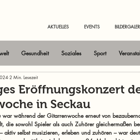
AKTUELLES
EVENTS
BILDERGALER
elt
Gesundheit
Soziales
Sport
Veransta
 2024
Horizont erweitern
2 Min. Lesezeit
Gastbeitrag
Kunst & Kultur
ges Eröffnungskonzert d
woche in Seckau
nline-Magazin
News Murtal & Murau
News Mur
u war während der Gitarrenwoche erneut von bezaubern
lt, die sowohl Spieler als auch Zuhörer gleichermaßen beg
 aktiv selbst musizieren, erleben und zuhören – war deutl