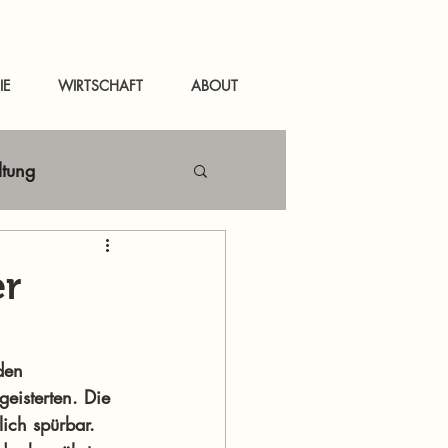
IE
WIRTSCHAFT
ABOUT
ltung
Netzwerken
er
tal
News Murau
den 
eisterten. Die 
ich spürbar. 