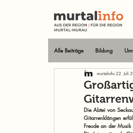
Alle Beiträge
Bildung
Umw
Tourismus Ausflugsziele
murtalinfo
22. Juli
Großarti
Gitarren
Wirtschaft
Freizeit
O
Die Abtei von Secka
Gitarrenklängen erfül
Im Fokus
Freude an der Musik –