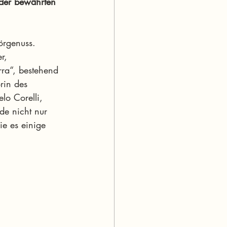
 der bewährten 
örgenuss. 
r, 
rra“, bestehend 
rin des 
lo Corelli, 
de nicht nur 
ie es einige 