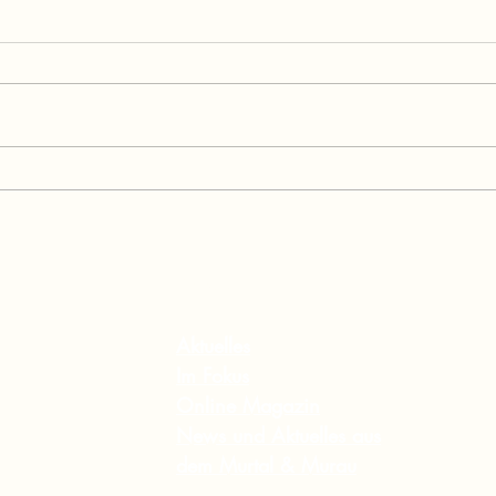
Musik verbindet:
Bild
Gitarrenfestival Seckau
Absc
begeisterte mit Weltklasse-
Feis
Künstlern
star
Leb
Inhalt
Aktuelles
Im Fokus
Online Magazin
News und Aktuelles aus
dem Murtal & Murau