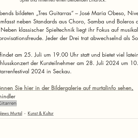
ends bildeten „Tres Guitarras“ – José María Obeso, Nive
 umfasst neben Standards aus Choro, Samba und Boleros 
eben klassischer Spieltechnik liegt ihr Fokus auf musikal
rovisationsfreude. Jeder der Drei trat abwechselnd als Sol
indet am 25. Juli um 19.00 Uhr statt und bietet viel late
hlusskonzert der Kursteilnehmer am 28. Juli 2024 um 10
tarrenfestival 2024 in Seckau.
önnen Sie hier in der Bildergalerie auf murtalinfo sehen
.
hindler
Gitarren
News Murtal
Kunst & Kultur