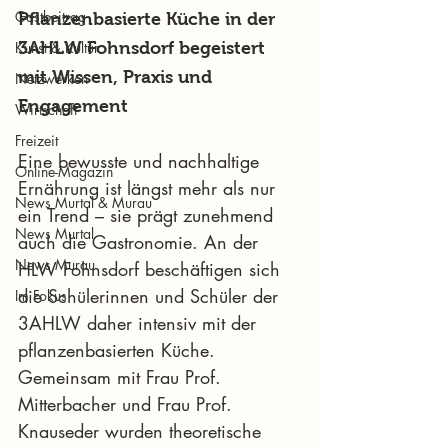
Gastbeitrag
Pflanzenbasierte Küche in der 
Kunst & Kultur
3AHLW Fohnsdorf begeistert 
mit Wissen, Praxis und 
Netzwerken
Engagement
Wirtschaft
Freizeit
Eine bewusste und nachhaltige 
Online-Magazin
Ernährung ist längst mehr als nur 
News Murtal & Murau
ein Trend – sie prägt zunehmend 
News Murtal
auch die Gastronomie. An der 
News Murau
HLW Fohnsdorf beschäftigen sich 
die Schülerinnen und Schüler der 
Im Fokus
3AHLW daher intensiv mit der 
pflanzenbasierten Küche. 
Gemeinsam mit Frau Prof. 
Mitterbacher und Frau Prof. 
Knauseder wurden theoretische 