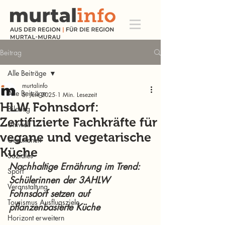
Beitrag
Alle Beiträge
murtalinfo
Alle Beiträge
5. Juni 2025
1 Min. Lesezeit
HLW Fohnsdorf:
Bildung
Zertifizierte Fachkräfte für
Umwelt
vegane und vegetarische
Gesundheit
Küche
Soziales
Nachhaltige Ernährung im Trend: 
Sport
Schülerinnen der 3AHLW 
Veranstaltung
Fohnsdorf setzen auf 
Tourismus Ausflugsziele
pflanzenbasierte Küche
Horizont erweitern