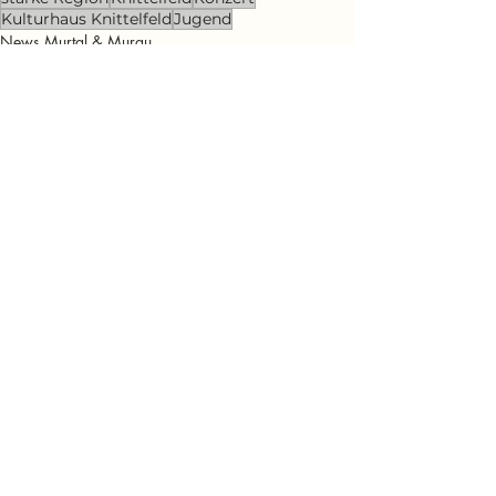
Kulturhaus Knittelfeld
Jugend
News Murtal & Murau
News Murtal
Kunst & Kultur
Aktuelle Beiträge
Alle ansehen