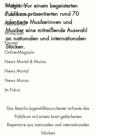
Magie. Vor einem begeisterten 
Gastbeitrag
Publikum präsentierten rund 70 
Kunst & Kultur
talentierte Musikerinnen und 
Netzwerken
Musiker eine mitreißende Auswahl 
Wirtschaft
an nationalen und internationalen 
Freizeit
Stücken.
Online-Magazin
News Murtal & Murau
News Murtal
News Murau
Im Fokus
Das Bezirks-Jugend-Blasorchester erfreute das 
Publikum mit einem breit gefächerten 
Repertoire aus nationalen und internationalen 
Stücken.