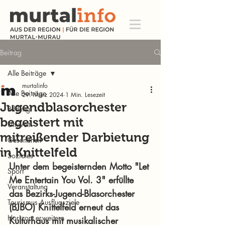
Beitrag
Alle Beiträge
murtalinfo
Alle Beiträge
29. März 2024
1 Min. Lesezeit
Jugendblasorchester
Bildung
begeistert mit
Umwelt
mitreißender Darbietung
Gesundheit
in Knittelfeld
Soziales
Unter dem begeisternden Motto "Let 
Sport
Me Entertain You Vol. 3" erfüllte 
Veranstaltung
das Bezirks-Jugend-Blasorchester 
Tourismus Ausflugsziele
(BJBO) Knittelfeld erneut das 
Horizont erweitern
Kulturhaus mit musikalischer 