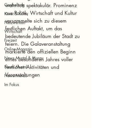
wahrlich spektakulär. Prominenz 
Gastbeitrag
aus Politik, Wirtschaft und Kultur 
Kunst & Kultur
versammelte sich zu diesem 
Netzwerken
festlichen Auftakt, um das 
Wirtschaft
bedeutende Jubiläum der Stadt zu 
Freizeit
feiern. Die Galaveranstaltung 
Online-Magazin
markierte den offiziellen Beginn 
News Murtal & Murau
eines besonderen Jahres voller 
festlicher Aktivitäten und 
News Murtal
Veranstaltungen
News Murau
Im Fokus