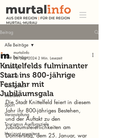
Beitrag
Alle Beiträge
murtalinfo
Alle Beiträge
26. Jan. 2024
2 Min. Lesezeit
Knittelfelds fulminanter
Bildung
Start ins 800-jährige
Umwelt
Festjahr mit
Gesundheit
Jubiläumsgala
Soziales
Die Stadt Knittelfeld feiert in diesem 
Sport
Jahr ihr 800-jähriges Bestehen, 
Veranstaltung
und der Auftakt zu den 
Tourismus Ausflugsziele
Jubiläumsfeierlichkeiten am 
Horizont erweitern
Donnerstag, dem 25. Januar, war 