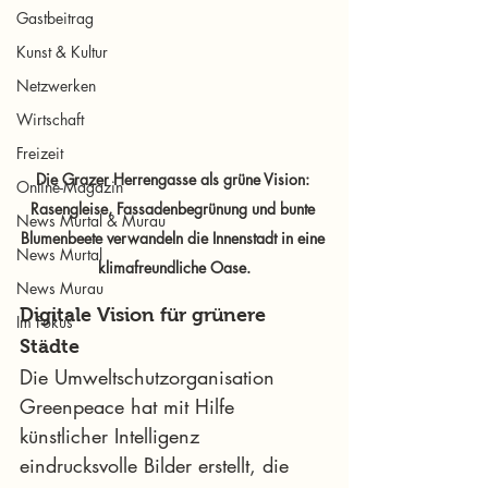
Gastbeitrag
Kunst & Kultur
Netzwerken
Wirtschaft
Freizeit
Die Grazer Herrengasse als grüne Vision: 
Online-Magazin
Rasengleise, Fassadenbegrünung und bunte 
News Murtal & Murau
Blumenbeete verwandeln die Innenstadt in eine 
News Murtal
klimafreundliche Oase.
News Murau
Digitale Vision für grünere 
Im Fokus
Städte
Die Umweltschutzorganisation 
Greenpeace hat mit Hilfe 
künstlicher Intelligenz 
eindrucksvolle Bilder erstellt, die 