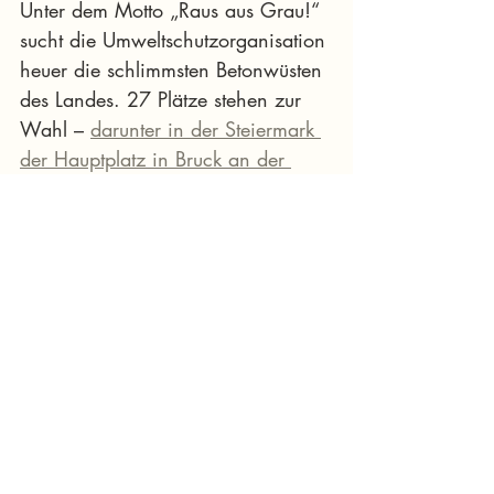
Unter dem Motto „Raus aus Grau!“ 
sucht die Umweltschutzorganisation 
heuer die schlimmsten Betonwüsten 
des Landes. 27 Plätze stehen zur 
Wahl – 
darunter in der Steiermark 
der Hauptplatz in Bruck an der 
Mur, der Grazer 
Hauptbahnhof/Europaplatz und 
der Parkplatz der Shopping City 
Seiersberg.
Noch bis 26. August können 
Interessierte online abstimmen: 
greenpeace.at/betonschaetze
Foto Crédit: 
© Erstellt von 
Greenpeace mithilfe von DALL-E