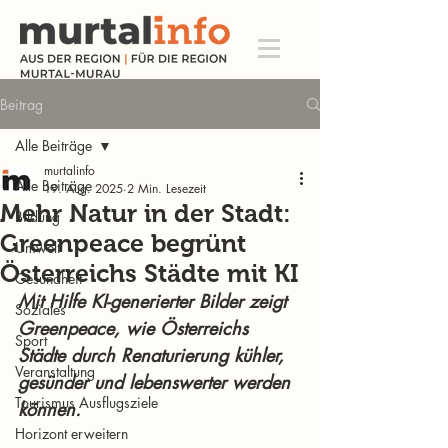
Beitrag
Alle Beiträge
murtalinfo
Alle Beiträge
19. Aug. 2025
2 Min. Lesezeit
Mehr Natur in der Stadt:
Bildung
Greenpeace begrünt
Umwelt
Österreichs Städte mit KI
Gesundheit
Mit Hilfe KI-generierter Bilder zeigt 
Soziales
Greenpeace, wie Österreichs 
Sport
Städte durch Renaturierung kühler, 
Veranstaltung
gesünder und lebenswerter werden 
Tourismus Ausflugsziele
können.
Horizont erweitern