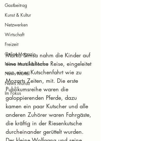
Gastbeitrag
Kunst & Kultur
Netzwerken
Wirtschaft
Freizeit
Online-Magazin
Marko Simsa nahm die Kinder auf 
eine musikalische Reise, eingeleitet 
News Murtal & Murau
von einer Kutschenfahrt wie zu 
News Murtal
Mozarts Zeiten, mit. Die erste 
News Murau
Publikumsreihe waren die 
Im Fokus
galoppierenden Pferde, dazu 
kamen ein paar Kutscher und alle 
anderen Zuhörer waren Fahrgäste, 
die kräftig in der Riesenkutsche 
durcheinander gerüttelt wurden. 
Der kleine Wolfgang und seine 