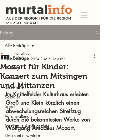
Beitrag
Alle Beiträge
murtalinfo
Alle Beiträge
25. März 2024
1 Min. Lesezeit
Mozart für Kinder:
Bildung
Konzert zum Mitsingen
Umwelt
und Mittanzen
Gesundheit
Im Knittelfelder Kulturhaus erlebten 
Soziales
Groß und Klein kürzlich einen 
Sport
abwechslungsreichen Streifzug 
Veranstaltung
durch die bekanntesten Werke von 
Tourismus Ausflugsziele
Wolfgang Amadeus Mozart. 
Horizont erweitern