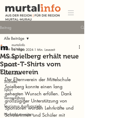
Beitrag
Alle Beiträge
murtalinfo
Alle Beiträge
13. März 2024
1 Min. Lesezeit
MS Spielberg erhält neue
Bildung
Sport-T-Shirts vom
Umwelt
Elternverein
Gesundheit
Der Elternverein der Mittelschule 
Soziales
Spielberg konnte einen lang 
Sport
gehegten Wunsch erfüllen. Dank 
Veranstaltung
großzügiger Unterstützung von 
Tourismus Ausflugsziele
Sponsoren wurden Lehrkräfte und 
Horizont erweitern
Schülerinnen und Schüler mit 