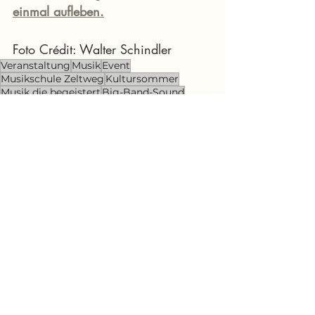
einmal aufleben.
Foto Crédit: Walter Schindler
Veranstaltung
Musik
Event
Musikschule Zeltweg
Kultursommer
Musik die begeistert
Big-Band-Sound
Zeltweger Kultursommer
Im Fokus
News Murtal & Murau
News Murtal
Aktuelle Beiträge
Alle ansehen