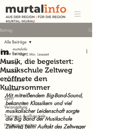
Beitrag
Alle Beiträge
murtalinfo
Alle Beiträge
19. Mai
2 Min. Lesezeit
Musik, die begeistert:
Bildung
Musikschule Zeltweg
Umwelt
eröffnete den
Gesundheit
Kultursommer
Soziales
Mit mitreißendem Big-Band-Sound, 
Sport
bekannten Klassikern und viel 
Veranstaltung
musikalischer Leidenschaft sorgte 
Tourismus Ausflugsziele
die Big Band der Musikschule 
Horizont erweitern
Zeltweg beim Auftakt des Zeltweger 