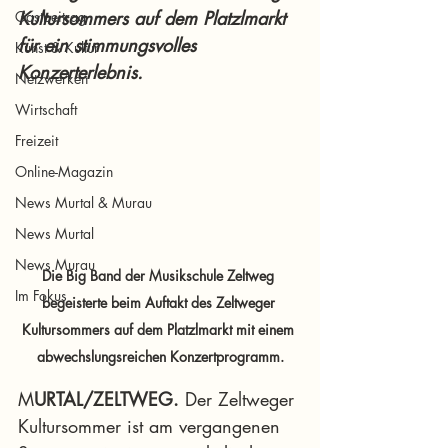
Kultursommers auf dem Platzlmarkt 
Gastbeitrag
für ein stimmungsvolles 
Kunst & Kultur
Konzerterlebnis.
Netzwerken
Wirtschaft
Freizeit
Online-Magazin
News Murtal & Murau
News Murtal
News Murau
Die Big Band der Musikschule Zeltweg 
Im Fokus
begeisterte beim Auftakt des Zeltweger 
Kultursommers auf dem Platzlmarkt mit einem 
abwechslungsreichen Konzertprogramm.
M
URTAL/ZELTWEG.
 Der Zeltweger 
Kultursommer ist am vergangenen 