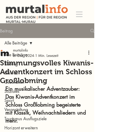
Beitrag
Alle Beiträge
murtalinfo
Alle Beiträge
6. Dez. 2024
1 Min. Lesezeit
Stimmungsvolles Kiwanis-
Bildung
Adventkonzert im Schloss
Umwelt
Großlobming
Gesundheit
Ein musikalischer Adventzauber: 
Soziales
Das Kiwanis-Adventkonzert im 
Sport
Schloss Großlobming begeisterte 
Veranstaltung
mit Klassik, Weihnachtsliedern und 
Tourismus Ausflugsziele
mehr.
Horizont erweitern