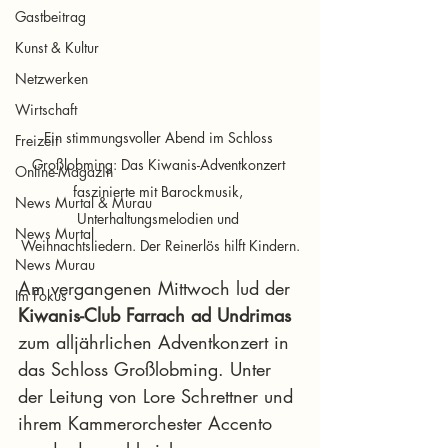
Gastbeitrag
Kunst & Kultur
Netzwerken
Wirtschaft
Ein stimmungsvoller Abend im Schloss 
Freizeit
Großlobming: Das Kiwanis-Adventkonzert 
Online-Magazin
faszinierte mit Barockmusik, 
News Murtal & Murau
Unterhaltungsmelodien und 
News Murtal
Weihnachtsliedern. Der Reinerlös hilft Kindern.
News Murau
Am vergangenen Mittwoch lud der 
Im Fokus
Kiwanis-Club Farrach ad Undrimas
zum alljährlichen Adventkonzert in 
das Schloss Großlobming. Unter 
der Leitung von Lore Schrettner und 
ihrem Kammerorchester Accento 