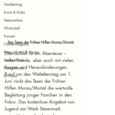
Gastbeitrag
Kunst & Kultur
Netzwerken
Wirtschaft
Freizeit
Das Team der Frühen Hilfen Murau/Murtal.
Online-Magazin
News Murtal & Murau
Elternschaft ist ein Abenteuer – 
voller Freude, aber auch mit vielen 
News Murtal
Fragen und Herausforderungen. 
News Murau
Rund um den Weltelterntag am 1. 
Im Fokus
Juni rückt das Team der Frühen 
Hilfen Murau/Murtal die wertvolle 
Begleitung junger Familien in den 
Fokus. Das kostenlose Angebot von 
Jugend am Werk Steiermark 