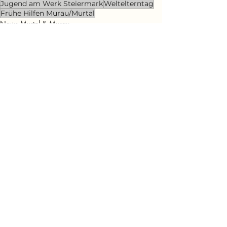
Jugend am Werk Steiermark
Weltelterntag
Frühe Hilfen Murau/Murtal
News Murtal & Murau
News Murau
Bildung
Aktuelle Beiträge
Alle ansehen