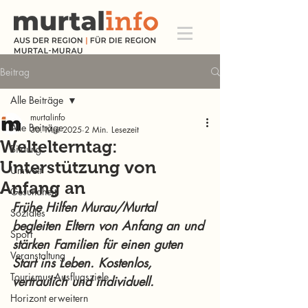
Beitrag
Alle Beiträge
murtalinfo
Alle Beiträge
30. Mai 2025
2 Min. Lesezeit
Weltelterntag:
Bildung
Unterstützung von
Umwelt
Anfang an
Gesundheit
Frühe Hilfen Murau/Murtal 
Soziales
begleiten Eltern von Anfang an und 
Sport
stärken Familien für einen guten 
Veranstaltung
Start ins Leben. Kostenlos, 
Tourismus Ausflugsziele
vertraulich und individuell.
Horizont erweitern