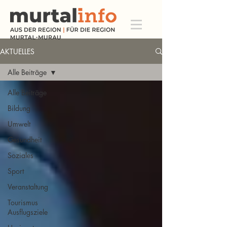
AKTUELLES
Alle Beiträge
Alle Beiträge
Bildung
Umwelt
Gesundheit
Soziales
Sport
Veranstaltung
Tourismus
Ausflugsziele