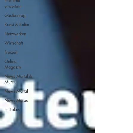
Horizont
erweitern
Gastbeitrag
Kunst & Kultur
Netzwerken
Wirtschaft
Freizeit
Online-
Magazin
News Murtal &
Murau
News Murtal
News Murau
Im Fokus