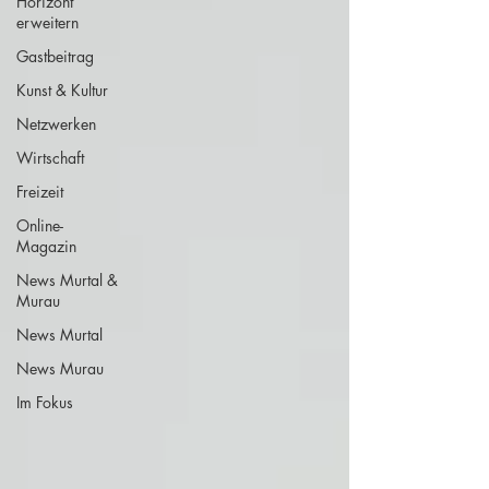
Horizont
erweitern
Gastbeitrag
Kunst & Kultur
Netzwerken
Wirtschaft
Freizeit
Online-
Magazin
News Murtal &
Murau
News Murtal
News Murau
Im Fokus