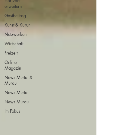
Horizont
erweitern
Gastbeitrag
Kunst & Kultur
Netzwerken
Wirtschaft
Freizeit
Online-
Magazin
News Murtal &
Murau
News Murtal
News Murau
Im Fokus