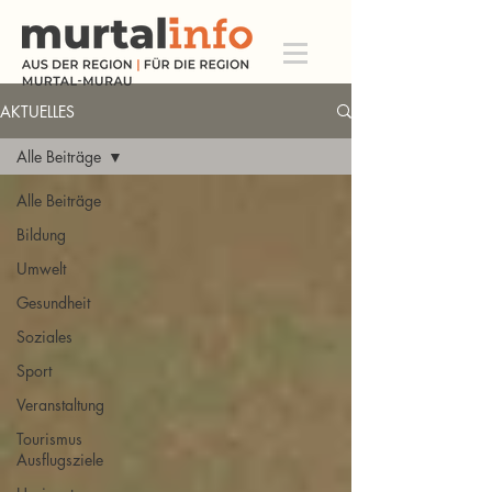
AKTUELLES
Alle Beiträge
Alle Beiträge
Bildung
Umwelt
Gesundheit
Soziales
Sport
Veranstaltung
Tourismus
Ausflugsziele