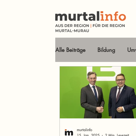
Alle Beiträge
Bildung
Umw
Tourismus Ausflugsziele
Wirtschaft
Freizeit
O
Im Fokus
murtalinfo
15. Jan. 2025
2 Min. Lesezeit