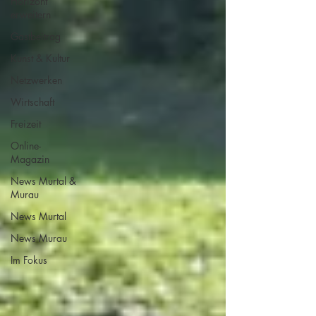
Horizont
erweitern
Gastbeitrag
Kunst & Kultur
Netzwerken
Wirtschaft
Freizeit
Online-
Magazin
News Murtal &
Murau
News Murtal
News Murau
Im Fokus