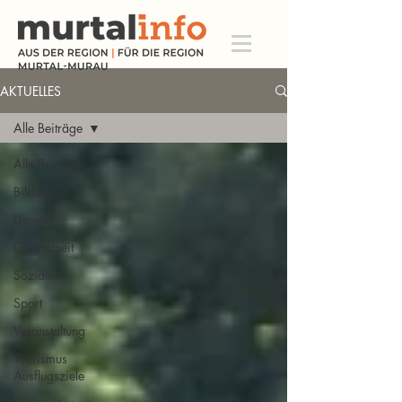
AKTUELLES
Alle Beiträge
Alle Beiträge
Bildung
Umwelt
Gesundheit
Soziales
Sport
Veranstaltung
Tourismus
Ausflugsziele