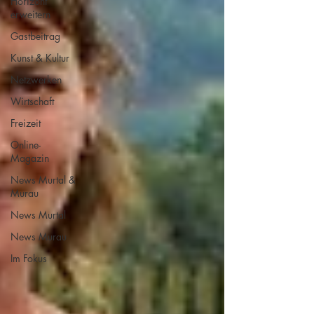
Horizont
erweitern
Gastbeitrag
Kunst & Kultur
Netzwerken
Wirtschaft
Freizeit
Online-
Magazin
News Murtal &
Murau
News Murtal
News Murau
Im Fokus