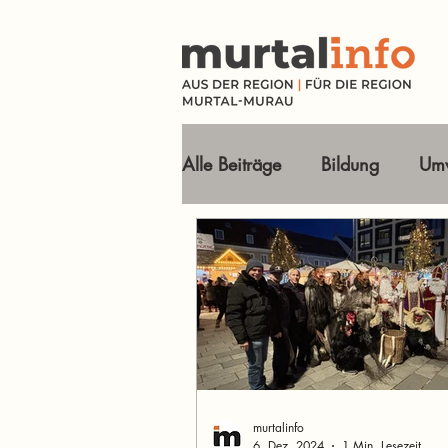
Alle Beiträge
Bildung
Umw
Tourismus Ausflugsziele
Wirtschaft
Freizeit
O
Im Fokus
murtalinfo
6. Dez. 2024
1 Min. Lesezeit