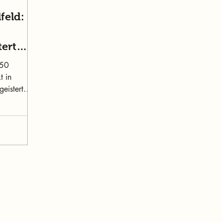
feld:
tert
150
t in
geistert
Inhalt