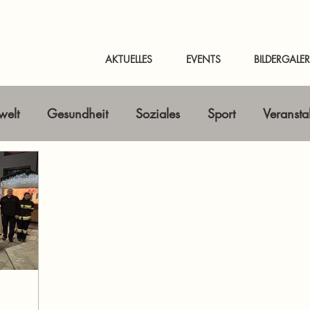
AKTUELLES
EVENTS
BILDERGALER
elt
Gesundheit
Soziales
Sport
Veransta
Horizont erweitern
Gastbeitrag
Kunst & Kultur
nline-Magazin
News Murtal & Murau
News Mur