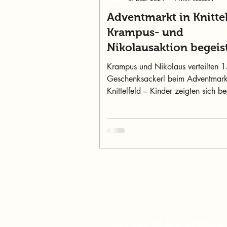
Adventmarkt in Knittel
Krampus- und
Nikolausaktion begeis
Kinder
Krampus und Nikolaus verteilten 
Geschenksackerl beim Adventmark
Knittelfeld – Kinder zeigten sich be
und furchtlos.
murtalinfo
Tel.:
+43 (0) 676 4125024