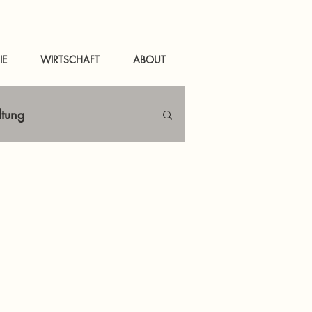
IE
WIRTSCHAFT
ABOUT
ltung
Netzwerken
tal
News Murau