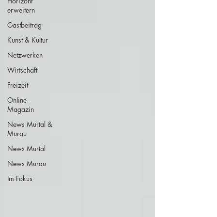
Horizont
erweitern
Gastbeitrag
Kunst & Kultur
Netzwerken
Wirtschaft
Freizeit
Online-
Magazin
News Murtal &
Murau
News Murtal
News Murau
Im Fokus