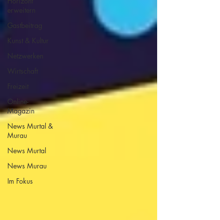
Horizont
erweitern
Gastbeitrag
Kunst & Kultur
Netzwerken
Wirtschaft
Freizeit
Online-
Magazin
News Murtal &
Murau
News Murtal
News Murau
Im Fokus